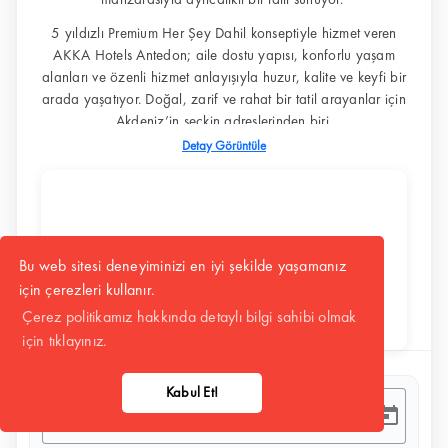
manzarasıyla ayrıcalıklı bir tatil sunuyor.
5 yıldızlı Premium Her Şey Dahil konseptiyle hizmet veren
AKKA Hotels Antedon; aile dostu yapısı, konforlu yaşam
alanları ve özenli hizmet anlayışıyla huzur, kalite ve keyfi bir
arada yaşatıyor. Doğal, zarif ve rahat bir tatil arayanlar için
Akdeniz’in seçkin adreslerinden biri.
Detay Görüntüle
Bu web sitesi deneyiminizi en iyi şekilde yaşamanız
için çerezleri kullanır.
Çerez politikamız hakkında detaylı bilgi sahibi olmak
için tıklayınız.
Giriş Tarihi - Çıkış Tarihi
Kabul Et!
–